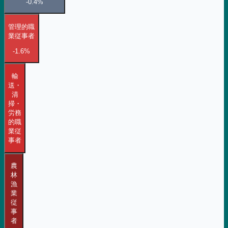
-0.4%
管理的職
業従事者
-1.6%
輸
送・
清
掃・
労務
的職
業従
事者
農
林
漁
業
従
事
者