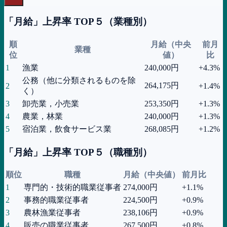
「月給」上昇率 TOP５（
業種
別）
順
月給（中央
前月
業種
位
値）
比
1
漁業
240,000
円
+4.3%
公務（他に分類されるものを除
264,175
円
2
+1.4%
く）
3
卸売業，小売業
253,350
円
+1.3%
4
農業，林業
240,000
円
+1.3%
5
宿泊業，飲食サービス業
268,085
円
+1.2%
「月給」上昇率 TOP５（
職種
別）
順位
職種
月給（中央値）
前月比
1
専門的・技術的職業従事者
274,000
円
+1.1%
2
事務的職業従事者
224,500
円
+0.9%
3
農林漁業従事者
238,106
円
+0.9%
4
販売の職業従事者
267,500
円
+0.8%