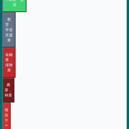
貸
教
育，
学習
支援
業
金融
業，
保険
業
農
業，
林業
複
合
サ
ー