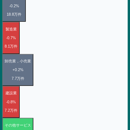
-0.2%
18.8万
件
製造業
-0.7%
8.1万
件
卸売業，小売業
+0.2%
7.7万
件
建設業
-0.8%
7.2万
件
その他サービス