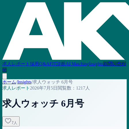
求人レポート
採用Q&A
FIT診断
AI Matching
Insights
お問い合わ
せ
ホーム
/
Insights
/
求人ウォッチ 6月号
求人レポート
2026年7月5日
閲覧数：
1217
人
求人ウォッチ 6月号
7
人