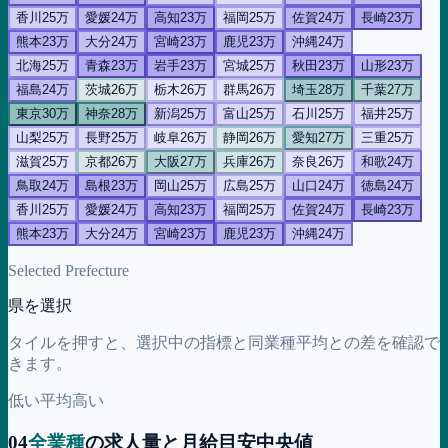
香川
25万
愛媛
24万
高知
23万
福岡
25万
佐賀
24万
長崎
23万
熊本
23万
大分
24万
宮崎
23万
鹿児
23万
沖縄
24万
北海
25万
青森
23万
岩手
23万
宮城
25万
秋田
23万
山形
23万
福島
24万
茨城
26万
栃木
26万
群馬
26万
埼玉
28万
千葉
27万
東京
30万
神奈
28万
新潟
25万
富山
25万
石川
25万
福井
25万
山梨
25万
長野
25万
岐阜
26万
静岡
26万
愛知
27万
三重
25万
滋賀
25万
京都
26万
大阪
27万
兵庫
26万
奈良
26万
和歌
24万
鳥取
24万
島根
23万
岡山
25万
広島
25万
山口
24万
徳島
24万
香川
25万
愛媛
24万
高知
23万
福岡
25万
佐賀
24万
長崎
23万
熊本
23万
大分
24万
宮崎
23万
鹿児
23万
沖縄
24万
Selected Prefecture
県を選択
タイルを押すと、選択中の指標と同業種平均との差を確認で
きます。
低い
平均
高い
04
全業種
の求人量と月給目安中央値