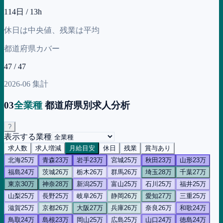
114日 / 13h
休日は中央値、残業は平均
都道府県カバー
47 / 47
2026-06 集計
03
全業種
都道府県別求人分析
?
表示する業種
求人数
求人増減
月給目安
休日
残業
賞与あり
北海
25万
青森
23万
岩手
23万
宮城
25万
秋田
23万
山形
23万
福島
24万
茨城
26万
栃木
26万
群馬
26万
埼玉
28万
千葉
27万
東京
30万
神奈
28万
新潟
25万
富山
25万
石川
25万
福井
25万
山梨
25万
長野
25万
岐阜
26万
静岡
26万
愛知
27万
三重
25万
滋賀
25万
京都
26万
大阪
27万
兵庫
26万
奈良
26万
和歌
24万
鳥取
24万
島根
23万
岡山
25万
広島
25万
山口
24万
徳島
24万