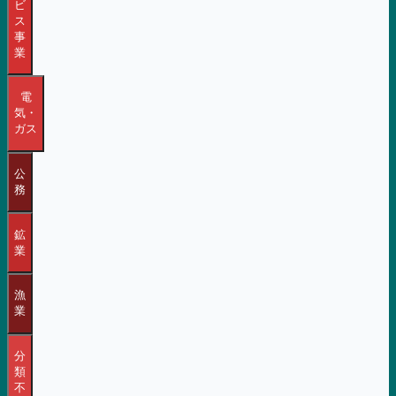
ビ
ス
事
業
電
気・
ガス
公
務
鉱
業
漁
業
分
類
不