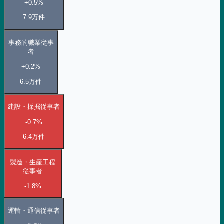
+0.5%
7.9万
件
事務的職業従事
者
+0.2%
6.5万
件
建設・採掘従事者
-0.7%
6.4万
件
製造・生産工程
従事者
-1.8%
運輸・通信従事者