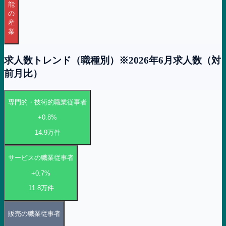
能
の
産
業
求人数トレンド（
職種
別）
※
2026年6月
求人数（対
前月比）
専門的・技術的職業従事者
+0.8%
14.9万
件
サービスの職業従事者
+0.7%
11.8万
件
販売の職業従事者