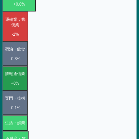
+0.6%
運輸業，郵
便業
-1%
宿泊・飲食
-0.3%
情報通信業
+8%
専門・技術
-0.1%
生活・娯楽
不動産・賃